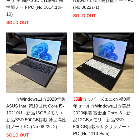
モリ ＋ 新品SSD 1TB搭載 高
/16GB / 1TB / 高性能ノートPC
性能ノートPC (No.0614.1th-
(No.0822s-1)
19)
SOLD OUT
SOLD OUT
☆Windows11☆2020年製
☆リバーズエコch 祝9周
ASUS Intel 第10世代 Core i5-
年セール☆Windows11☆美品
10210U＋新品16GBメモリ＋
2020年製 富士通 Core i3＋新
新品SSD 500GB搭載 薄型高性
品12GBメモリ＋新品SSD
能ノートPC (No.0822s-2)
500GB搭載☆サクサクノート
PC (No.1113.9s-5)
SOLD OUT