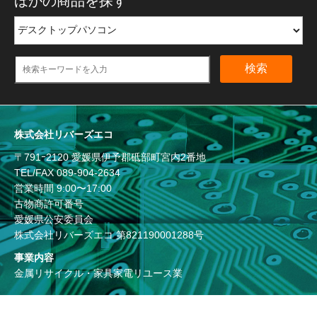
ほかの商品を探す
検索
株式会社リバーズエコ
〒791ｰ2120 愛媛県伊予郡砥部町宮内2番地
TEL/FAX
089-904-2634
営業時間 9:00〜17:00
古物商許可番号
愛媛県公安委員会
株式会社リバーズエコ 第821190001288号
事業内容
金属リサイクル・家具家電リユース業