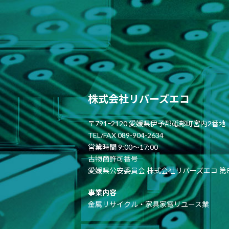
株式会社リバーズエコ
〒791ｰ2120 愛媛県伊予郡砥部町宮内2番地
TEL/FAX 089-904-2634
営業時間 9:00〜17:00
古物商許可番号
愛媛県公安委員会 株式会社リバーズエコ 第821
事業内容
金属リサイクル・家具家電リユース業