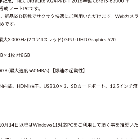
UltraLite VJ24M/B-T 2018年製 Core i5-6300U ＋
GB搭載 ノートPCです。
。新品SSD搭載でサクサク快適にご利用いただけます。Webカメラ
めです。
U 最大3.00GHz (2コア4スレッド) GPU : UHD Graphics 520
GB × 1枚 計8GB
 500GB (最大速度560MB/s) 【爆速の起動性】
N内蔵、HDMI端子、USB3.0 × 3、SDカードポート、12.5インチ液
年10月14日以降はWindows11対応PCをご利用して頂く事を推奨いた