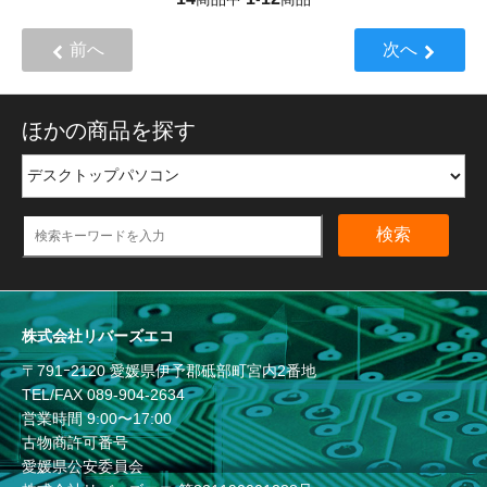
前へ
次へ
ほかの商品を探す
検索
株式会社リバーズエコ
〒791ｰ2120 愛媛県伊予郡砥部町宮内2番地
TEL/FAX
089-904-2634
営業時間 9:00〜17:00
古物商許可番号
愛媛県公安委員会