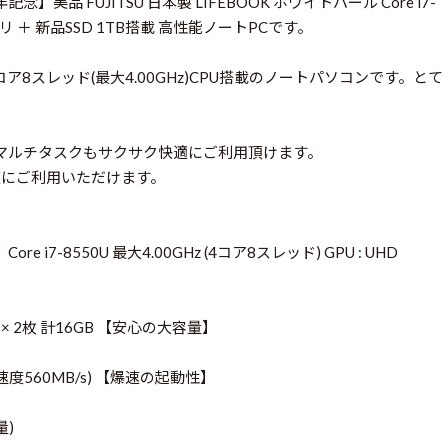
品 FUJITSU 日本製 LIFEBOOK ホワイトパール Core i7-
Bメモリ ＋ 新品SSD 1TB搭載 高性能ノートPCです。
4コア8スレッド(最大4.00GHz)CPU搭載のノートパソコンです。とて
、マルチタスクもサクサク快適にご利用頂けます。
適にご利用いただけます。
ore i7-8550U 最大4.00GHz (4コア8スレッド) GPU : UHD
GB × 2枚 計16GB 【安心の大容量】
(最大速度560MB/s) 【爆速の起動性】
量)